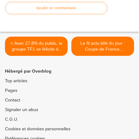
Ajouter un commentaire
< Avec 27,8% du public, le
Le fil actu télé du jour :
groupe TF1 se félicite de
Coupe de France,
ses audiences du 03 au
Wauquiez vs Quotidien,
09/09/2018
Roulier, Rentrée du groupe
TF1, Pékin Express, Lagaf',
Hébergé par Overblog
Hanouna, Fort Boyard... >
Top articles
Pages
Contact
Signaler un abus
C.G.U.
Cookies et données personnelles
Préférences cookies