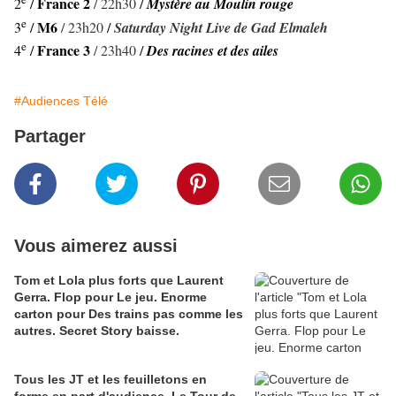
France 2
2
/
/ 22h30
/
Mystère au Moulin rouge
e
M6
3
/
/ 23h20
/
Saturday Night Live de Gad Elmaleh
e
France 3
4
/
/ 23h40
/
Des racines et des ailes
#Audiences Télé
Partager
Vous aimerez aussi
Tom et Lola plus forts que Laurent
Gerra. Flop pour Le jeu. Enorme
carton pour Des trains pas comme les
autres. Secret Story baisse.
Tous les JT et les feuilletons en
forme en part d'audience. Le Tour de