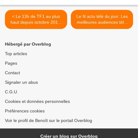
< Le 13h de TF1 au plus
Le fil actu télé du jour: Les
haut depuis octobre 2015.
meilleures audiences télé,
Nouveau record pour La
En 2018 à la télé, SFR,
villa des coeurs brisés sur
Vikash Dhorasoo,
NT1, le 03/01/18
Sébastien Folin, CSA, Hugo
Hébergé par Overblog
Clément, Eric Antoine,
Hanouna, Cauet, Série... >
Top articles
Pages
Contact
Signaler un abus
C.G.U.
Cookies et données personnelles
Préférences cookies
Voir le profil de Benoît sur le portail Overblog
Créer un blog sur Overblog