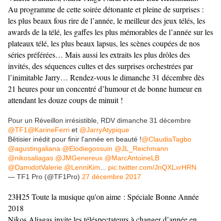
Au programme de cette soirée détonante et pleine de surprises :
les plus beaux fous rire de l’année, le meilleur des jeux télés, les
awards de la télé, les gaffes les plus mémorables de l’année sur les
plateaux télé, les plus beaux lapsus, les scènes coupées de nos
séries préférées… Mais aussi les extraits les plus drôles des
invités, des séquences cultes et des surprises orchestrées par
l’inimitable Jarry… Rendez-vous le dimanche 31 décembre dès
21 heures pour un concentré d’humour et de bonne humeur en
attendant les douze coups de minuit !
Pour un Réveillon irrésistible, RDV dimanche 31 décembre
@TF1
@KarineFerri
et
@JarryAtypique
Bêtisier inédit pour finir l'année en beauté !
@ClaudiaTagbo
@agustingaliana
@Elodiegossuin
@JL_Reichmann
@nikosaliagas
@JMGenereux
@MarcAntoineLB
@DamidotValerie
@LenniKim
...
pic.twitter.com/JnQXLxrHRN
— TF1 Pro (@TF1Pro)
27 décembre 2017
23H25 Toute la musique qu'on aime : Spéciale Bonne Année
2018
Nikos Aliagas invite les téléspectateurs à changer d’année en