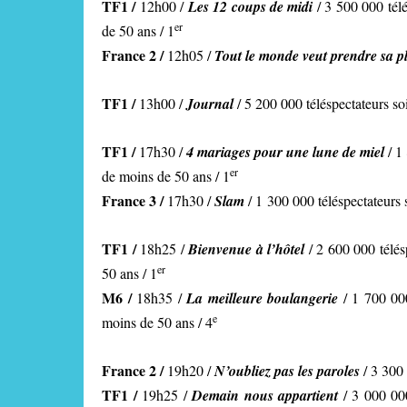
TF1 /
12h00 /
Les 12 coups de midi
/ 3 500 000 tél
er
de 50 ans / 1
France 2 /
12h05 /
Tout le monde veut prendre sa p
TF1 /
13h00 /
Journal
/ 5 200 000 téléspectateurs so
TF1 /
17h30 /
4 mariages pour une lune de miel
/ 1
er
de moins de 50 ans / 1
France 3 /
17h30 /
Slam
/ 1 300 000 téléspectateurs 
TF1 /
18h25 /
Bienvenue à l’hôtel
/ 2 600 000 télé
er
50 ans / 1
M6 /
18h35 /
La meilleure boulangerie
/ 1 700 000
e
moins de 50 ans / 4
France 2 /
19h20 /
N’oubliez pas les paroles
/ 3 300
TF1 /
19h25 /
Demain nous appartient
/ 3 000 00