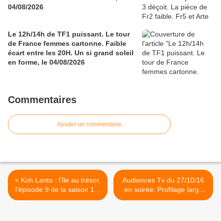
04/08/2026
Le 12h/14h de TF1 puissant. Le tour
de France femmes cartonne. Faible
écart entre les 20H. Un si grand soleil
en forme, le 04/08/2026
Commentaires
Ajouter un commentaire
< Koh Lanta : l’île au trésor,
Audiences Tv du 27/10/16
l’épisode 9 de la saison 16,
en soirée: Profilage large
ce soir à 20h55 sur TF1
leader. Carton pour
Maléfique sur M6. Fr2, Fr3
et Fr5 faibles. TMC 5e. >