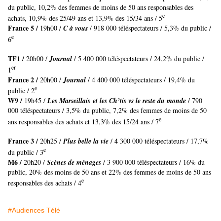
du public, 10,2% des femmes de moins de 50 ans responsables des
e
achats, 10,9% des 25/49 ans et 13,9% des 15/34 ans / 5
France 5 /
19h00 /
C à vous
/ 918 000 téléspectateurs / 5,3% du public /
e
6
TF1 /
20h00 /
Journal
/ 5 400 000 téléspectateurs / 24,2% du public /
er
1
France 2 /
20h00 /
Journal
/ 4 400 000 téléspectateurs / 19,4% du
e
public / 2
W9 /
19h45 /
Les Marseillais et les Ch’tis vs le reste du monde
/ 790
000 téléspectateurs / 3,5% du public, 7,2% des femmes de moins de 50
e
ans responsables des achats et 13,3% des 15/24 ans / 7
France 3 /
20h25 /
Plus belle la vie
/ 4 300 000 téléspectateurs / 17,7%
e
du public / 3
M6 /
20h20 /
Scènes de ménages
/ 3 900 000 téléspectateurs / 16% du
public, 20% des moins de 50 ans et 22% des femmes de moins de 50 ans
e
responsables des achats / 4
#Audiences Télé